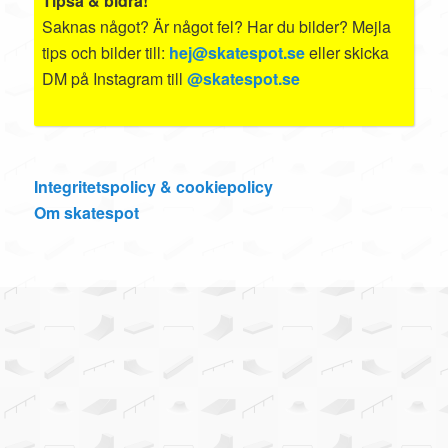
Tipsa & bidra!
Saknas något? Är något fel? Har du bilder? Mejla
tips och bilder till:
hej@skatespot.se
eller skicka
DM på Instagram till
@skatespot.se
Integritetspolicy & cookiepolicy
Om skatespot