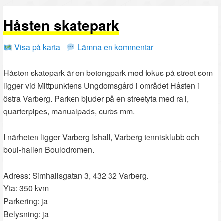
PRIMÄRT
SEKUNDÄRT
Håsten skatepark
INNEHÅLL
INNEHÅLL
Visa på karta
Lämna en kommentar
Håsten skatepark är en betongpark med fokus på street som
ligger vid Mittpunktens Ungdomsgård i området Håsten i
östra Varberg. Parken bjuder på en streetyta med rail,
quarterpipes, manualpads, curbs mm.
I närheten ligger Varberg Ishall, Varberg tennisklubb och
boul-hallen Boulodromen.
Adress: Simhallsgatan 3, 432 32 Varberg.
Yta: 350 kvm
Parkering: ja
Belysning: ja