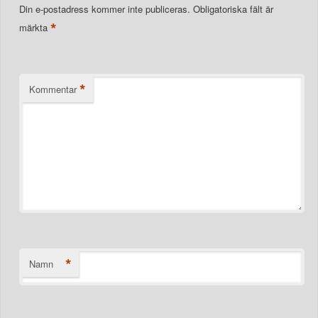
Din e-postadress kommer inte publiceras.
Obligatoriska fält är
*
märkta
*
Kommentar
*
Namn