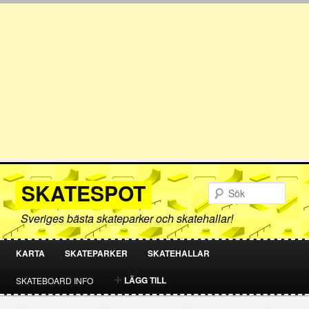
SKATESPOT
Sök
Sveriges bästa skateparker och skatehallar!
KARTA
SKATEPARKER
SKATEHALLAR
HOPPA
HOPPA
LÄGG TILL
SKATEBOARD INFO
TILL
TILL