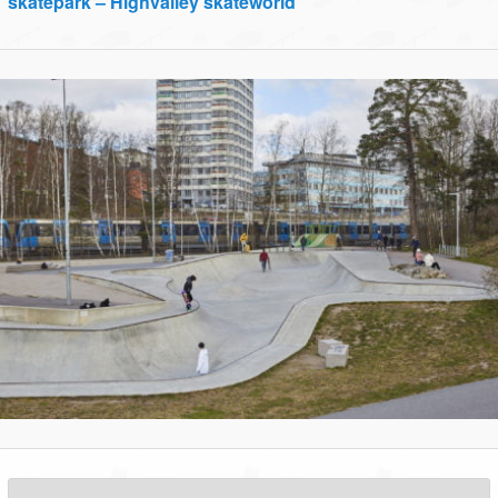
skatepark – Highvalley skateworld