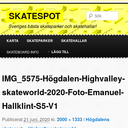
SKATESPOT
Sök
Sveriges bästa skateparker och skatehallar!
KARTA
SKATEPARKER
SKATEHALLAR
HOPPA
HOPPA
LÄGG TILL
SKATEBOARD INFO
TILL
TILL
PRIMÄRT
SEKUNDÄRT
IMG_5575-Högdalen-Highvalley-
INNEHÅLL
INNEHÅLL
skateworld-2020-Foto-Emanuel-
Hallklint-S5-V1
Publicerat
21 juni, 2020
kl.
2000 × 1333
i
Högdalens