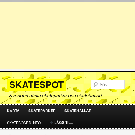
SKATESPOT
Sök
Sveriges bästa skateparker och skatehallar!
KARTA
SKATEPARKER
SKATEHALLAR
HOPPA
HOPPA
LÄGG TILL
SKATEBOARD INFO
TILL
TILL