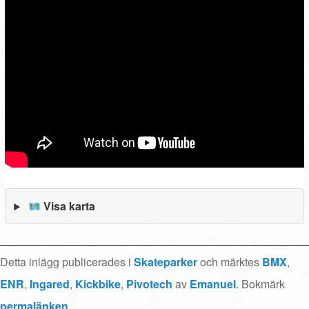
Visa karta
Detta inlägg publicerades i
Skateparker
och märktes
BMX
,
ENR
,
Ingared
,
Kickbike
,
Pivotech
av
Emanuel
. Bokmärk
permalänken
.