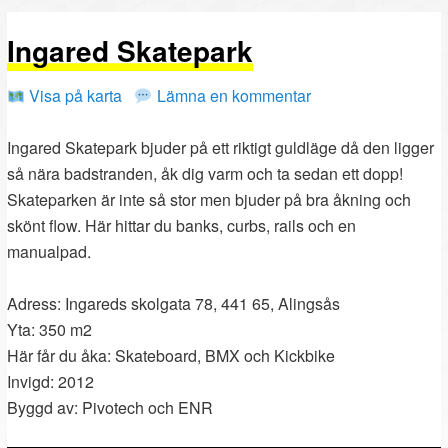
PRIMÄRT
SEKUNDÄRT
Ingared Skatepark
INNEHÅLL
INNEHÅLL
Visa på karta
Lämna en kommentar
Ingared Skatepark bjuder på ett riktigt guldläge då den ligger
så nära badstranden, åk dig varm och ta sedan ett dopp!
Skateparken är inte så stor men bjuder på bra åkning och
skönt flow. Här hittar du banks, curbs, rails och en
manualpad.
Adress: Ingareds skolgata 78, 441 65, Alingsås
Yta: 350 m2
Här får du åka: Skateboard, BMX och Kickbike
Invigd: 2012
Byggd av: Pivotech och ENR