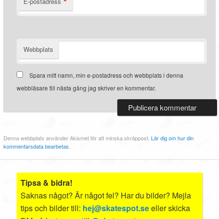
*
E-postadress
Webbplats
Spara mitt namn, min e-postadress och webbplats i denna
webbläsare till nästa gång jag skriver en kommentar.
Denna webbplats använder Akismet för att minska skräppost.
Lär dig om hur din
kommentarsdata bearbetas
.
Tipsa & bidra!
Saknas något? Är något fel? Har du bilder? Mejla
tips och bilder till:
hej@skatespot.se
eller skicka