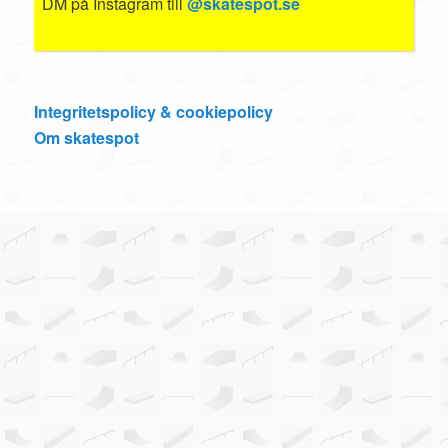
DM på Instagram till
@skatespot.se
Integritetspolicy & cookiepolicy
Om skatespot