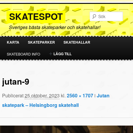
SKATESPOT
Sök
Sveriges bästa skateparker och skatehallar!
KARTA
SKATEPARKER
SKATEHALLAR
HOPPA
HOPPA
LÄGG TILL
SKATEBOARD INFO
TILL
TILL
PRIMÄRT
SEKUNDÄRT
jutan-9
INNEHÅLL
INNEHÅLL
Publicerat
25 oktober, 2023
kl.
2560 × 1707
i
Jutan
skatepark – Helsingborg skatehall