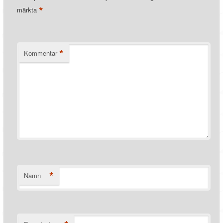
*
märkta
*
Kommentar
*
Namn