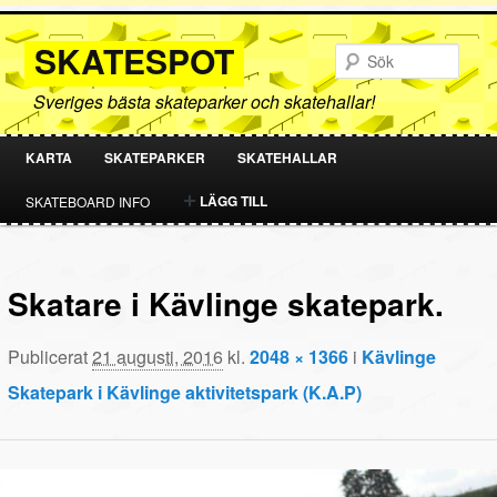
SKATESPOT
Sök
Sveriges bästa skateparker och skatehallar!
KARTA
SKATEPARKER
SKATEHALLAR
HOPPA
HOPPA
LÄGG TILL
SKATEBOARD INFO
TILL
TILL
PRIMÄRT
SEKUNDÄRT
Skatare i Kävlinge skatepark.
INNEHÅLL
INNEHÅLL
Publicerat
21 augusti, 2016
kl.
2048 × 1366
i
Kävlinge
Skatepark i Kävlinge aktivitetspark (K.A.P)