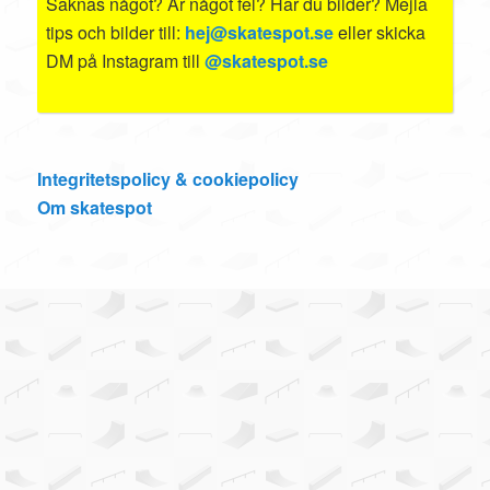
Saknas något? Är något fel? Har du bilder? Mejla
tips och bilder till:
hej@skatespot.se
eller skicka
DM på Instagram till
@skatespot.se
Integritetspolicy & cookiepolicy
Om skatespot