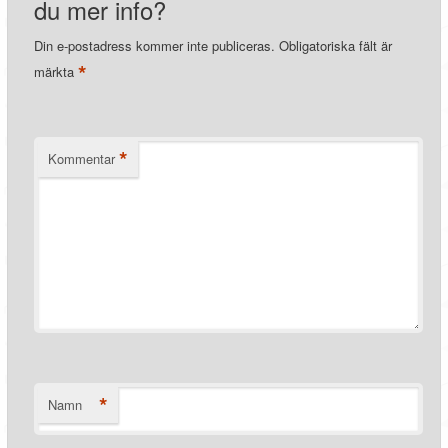
du mer info?
Din e-postadress kommer inte publiceras.
Obligatoriska fält är
*
märkta
*
Kommentar
*
Namn