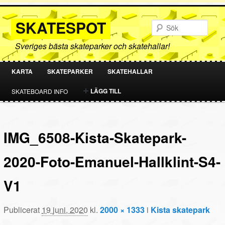
SKATESPOT
Sök
Sveriges bästa skateparker och skatehallar!
KARTA
SKATEPARKER
SKATEHALLAR
HOPPA
HOPPA
LÄGG TILL
SKATEBOARD INFO
TILL
TILL
PRIMÄRT
SEKUNDÄRT
IMG_6508-Kista-Skatepark-
INNEHÅLL
INNEHÅLL
2020-Foto-Emanuel-Hallklint-S4-
V1
Publicerat
19 juni, 2020
kl.
2000 × 1333
i
Kista skatepark