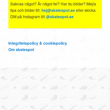
Saknas något? Är något fel? Har du bilder? Mejla
tips och bilder till:
hej@skatespot.se
eller skicka
DM på Instagram till
@skatespot.se
Integritetspolicy & cookiepolicy
Om skatespot