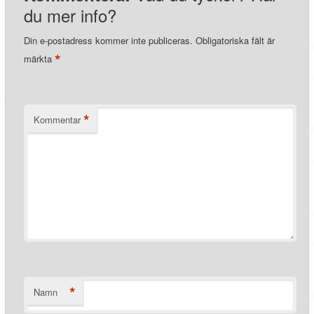
du mer info?
Din e-postadress kommer inte publiceras.
Obligatoriska fält är
*
märkta
*
Kommentar
*
Namn