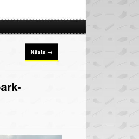
Nästa →
ark-