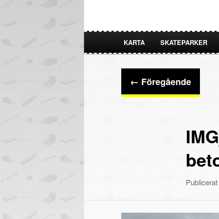
KARTA
SKATEPARKER
HOPPA
HOPPA
TILL
TILL
Bildnavigering
← Föregående
PRIMÄRT
SEKUNDÄRT
INNEHÅLL
INNEHÅLL
IMG
bet
Publicera