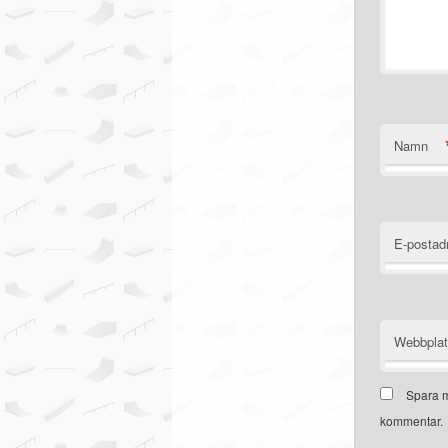
Namn
E-postad
Webbpla
Spara m
kommentar.