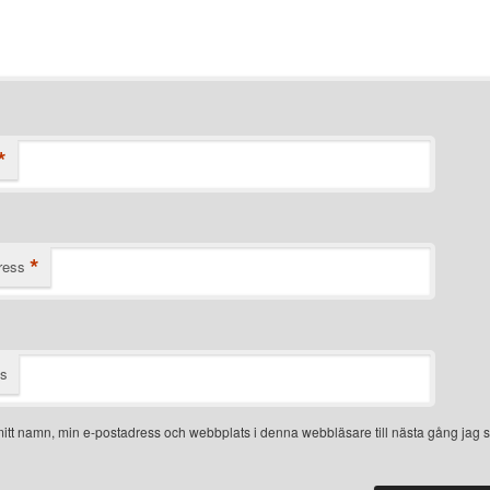
*
*
ress
ts
itt namn, min e-postadress och webbplats i denna webbläsare till nästa gång jag s