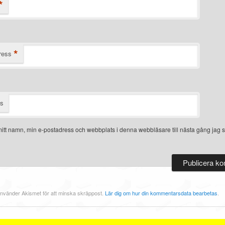
*
*
ress
ts
itt namn, min e-postadress och webbplats i denna webbläsare till nästa gång jag s
nvänder Akismet för att minska skräppost.
Lär dig om hur din kommentarsdata bearbetas
.