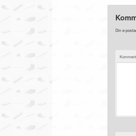
Komm
Din e-posta
Komment