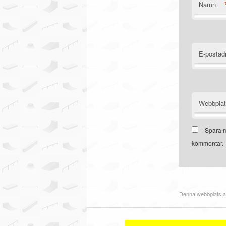
Namn
E-postad
Webbpla
Spara m
kommentar.
Denna webbplats a