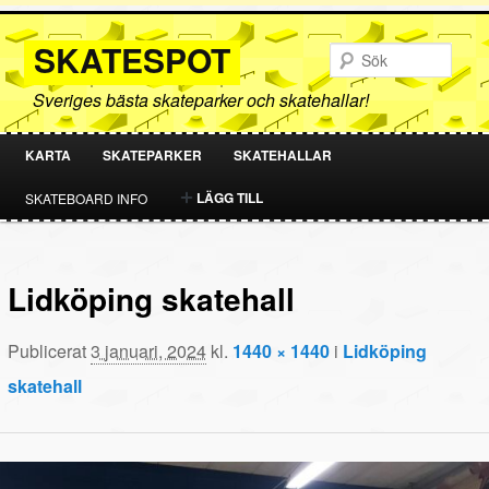
SKATESPOT
Sök
Sveriges bästa skateparker och skatehallar!
KARTA
SKATEPARKER
SKATEHALLAR
HOPPA
HOPPA
LÄGG TILL
SKATEBOARD INFO
TILL
TILL
PRIMÄRT
SEKUNDÄRT
Lidköping skatehall
INNEHÅLL
INNEHÅLL
Publicerat
3 januari, 2024
kl.
1440 × 1440
i
Lidköping
skatehall