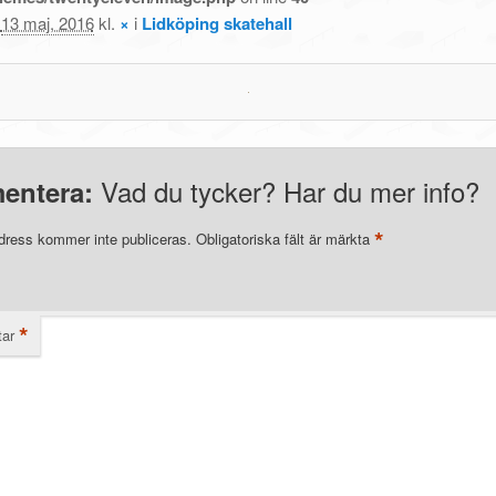
t
13 maj, 2016
kl.
×
i
Lidköping skatehall
Vad du tycker? Har du mer info?
entera:
*
dress kommer inte publiceras.
Obligatoriska fält är märkta
*
ar