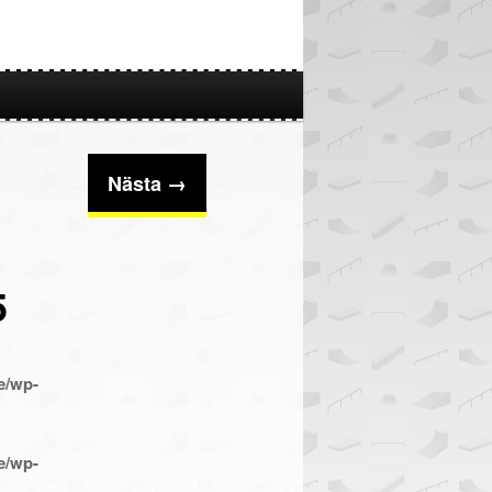
Nästa →
5
e/wp-
e/wp-