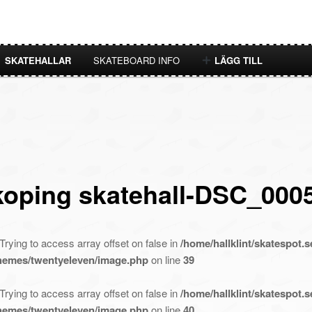
SKATEHALLAR
SKATEBOARD INFO
LÄGG TILL
koping skatehall-DSC_000
 Trying to access array offset on false in
/home/hallklint/skatespot.s
themes/twentyeleven/image.php
on line
39
 Trying to access array offset on false in
/home/hallklint/skatespot.s
themes/twentyeleven/image.php
on line
40