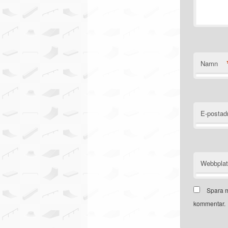
Namn
E-postad
Webbpla
Spara m
kommentar.