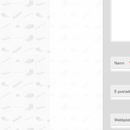
Namn
E-postad
Webbpla