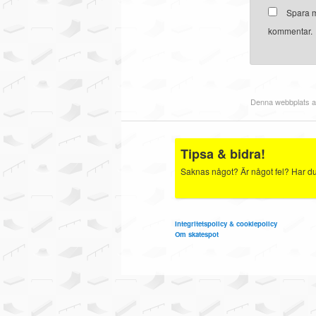
Spara m
kommentar.
Denna webbplats a
Tipsa & bidra!
Saknas något? Är något fel? Har du b
Integritetspolicy & cookiepolicy
Om skatespot