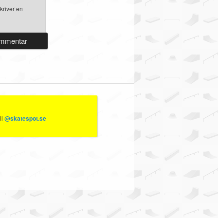
kriver en
ll
@skatespot.se