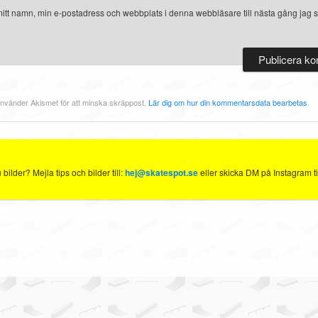
itt namn, min e-postadress och webbplats i denna webbläsare till nästa gång jag s
nvänder Akismet för att minska skräppost.
Lär dig om hur din kommentarsdata bearbetas
.
ilder? Mejla tips och bilder till:
hej@skatespot.se
eller skicka DM på Instagram ti