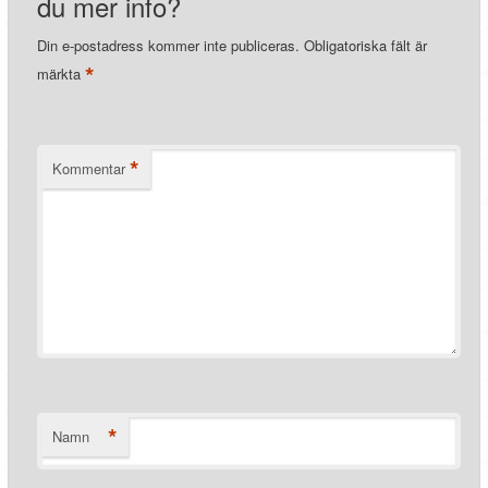
du mer info?
Din e-postadress kommer inte publiceras.
Obligatoriska fält är
*
märkta
*
Kommentar
*
Namn