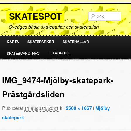
SKATESPOT
Sök
Sveriges bästa skateparker och skatehallar!
KARTA
SKATEPARKER
SKATEHALLAR
HOPPA
HOPPA
LÄGG TILL
SKATEBOARD INFO
TILL
TILL
PRIMÄRT
SEKUNDÄRT
IMG_9474-Mjölby-skatepark-
INNEHÅLL
INNEHÅLL
Prästgårdsliden
Publicerat
11 augusti, 2021
kl.
2500 × 1667
i
Mjölby
skatepark