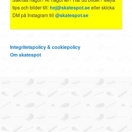
tips och bilder till:
hej@skatespot.se
eller skicka
DM på Instagram till
@skatespot.se
Integritetspolicy & cookiepolicy
Om skatespot