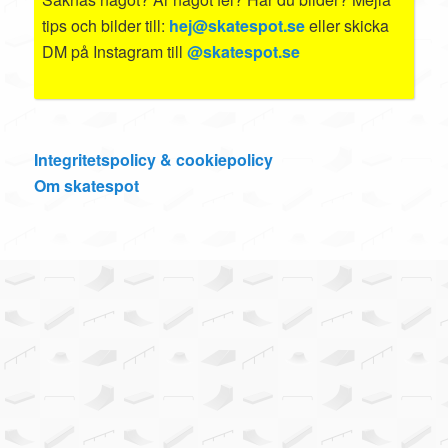
tips och bilder till:
hej@skatespot.se
eller skicka
DM på Instagram till
@skatespot.se
Integritetspolicy & cookiepolicy
Om skatespot