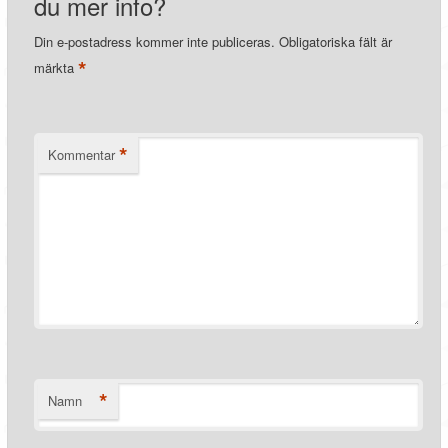
du mer info?
Din e-postadress kommer inte publiceras.
Obligatoriska fält är
*
märkta
*
Kommentar
*
Namn