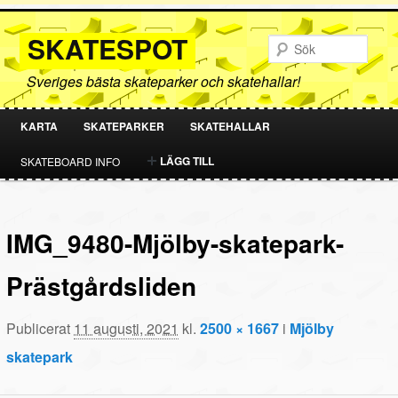
SKATESPOT
Sök
Sveriges bästa skateparker och skatehallar!
KARTA
SKATEPARKER
SKATEHALLAR
HOPPA
HOPPA
LÄGG TILL
SKATEBOARD INFO
TILL
TILL
PRIMÄRT
SEKUNDÄRT
IMG_9480-Mjölby-skatepark-
INNEHÅLL
INNEHÅLL
Prästgårdsliden
Publicerat
11 augusti, 2021
kl.
2500 × 1667
i
Mjölby
skatepark