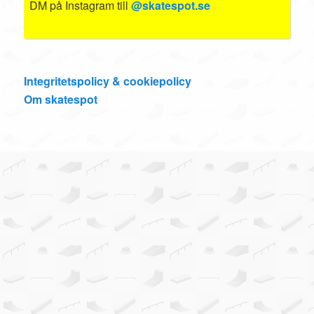
DM på Instagram till
@skatespot.se
Integritetspolicy & cookiepolicy
Om skatespot