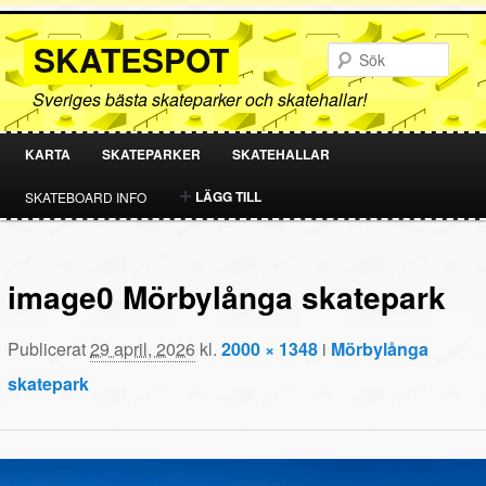
SKATESPOT
Sök
Sveriges bästa skateparker och skatehallar!
KARTA
SKATEPARKER
SKATEHALLAR
HOPPA
HOPPA
LÄGG TILL
SKATEBOARD INFO
TILL
TILL
PRIMÄRT
SEKUNDÄRT
image0 Mörbylånga skatepark
INNEHÅLL
INNEHÅLL
Publicerat
29 april, 2026
kl.
2000 × 1348
i
Mörbylånga
skatepark