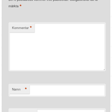
*
märkta
*
Kommentar
*
Namn