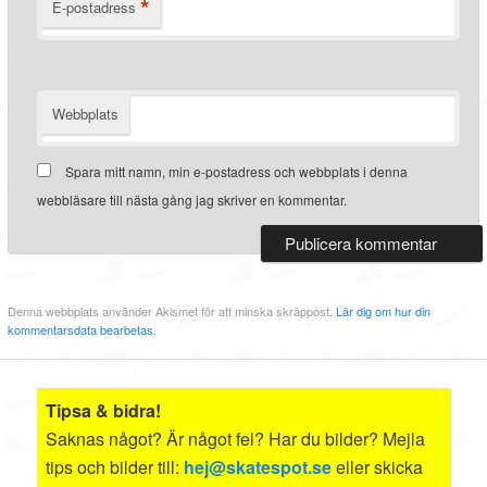
*
E-postadress
Webbplats
Spara mitt namn, min e-postadress och webbplats i denna
webbläsare till nästa gång jag skriver en kommentar.
Denna webbplats använder Akismet för att minska skräppost.
Lär dig om hur din
kommentarsdata bearbetas
.
Tipsa & bidra!
Saknas något? Är något fel? Har du bilder? Mejla
tips och bilder till:
hej@skatespot.se
eller skicka