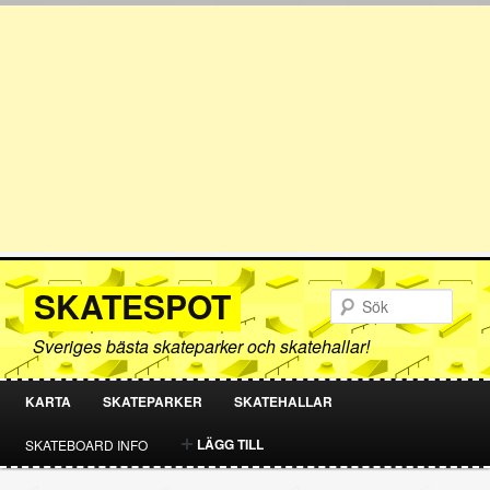
SKATESPOT
Sök
Sveriges bästa skateparker och skatehallar!
KARTA
SKATEPARKER
SKATEHALLAR
HOPPA
HOPPA
LÄGG TILL
SKATEBOARD INFO
TILL
TILL