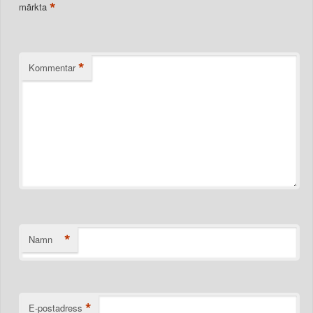
*
märkta
*
Kommentar
*
Namn
*
E-postadress