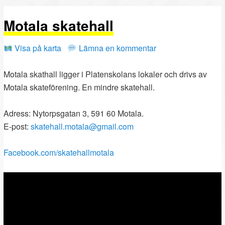
PRIMÄRT
SEKUNDÄRT
Motala skatehall
INNEHÅLL
INNEHÅLL
Visa på karta
Lämna en kommentar
Motala skathall ligger i Platenskolans lokaler och drivs av
Motala skateförening. En mindre skatehall.
Adress: Nytorpsgatan 3, 591 60 Motala.
E-post:
skatehall.motala@gmail.com
Facebook.com/skatehallmotala