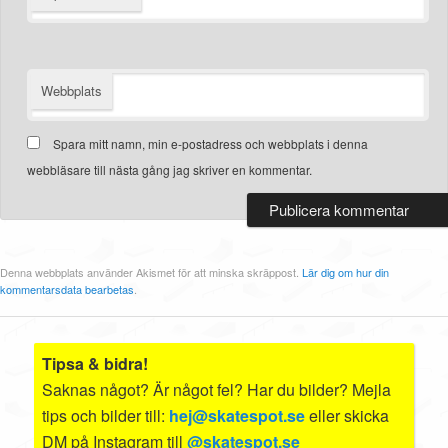
Webbplats
Spara mitt namn, min e-postadress och webbplats i denna
webbläsare till nästa gång jag skriver en kommentar.
Denna webbplats använder Akismet för att minska skräppost.
Lär dig om hur din
kommentarsdata bearbetas
.
Tipsa & bidra!
Saknas något? Är något fel? Har du bilder? Mejla
tips och bilder till:
hej@skatespot.se
eller skicka
DM på Instagram till
@skatespot.se