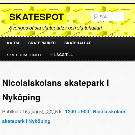
SKATESPOT
Sök
Sveriges bästa skateparker och skatehallar!
KARTA
SKATEPARKER
SKATEHALLAR
HOPPA
HOPPA
LÄGG TILL
SKATEBOARD INFO
TILL
TILL
PRIMÄRT
SEKUNDÄRT
Nicolaiskolans skatepark i
INNEHÅLL
INNEHÅLL
Nyköping
Publicerat
6 augusti, 2015
kl.
1200 × 900
i
Nicolaiskolans
skatepark i Nyköping