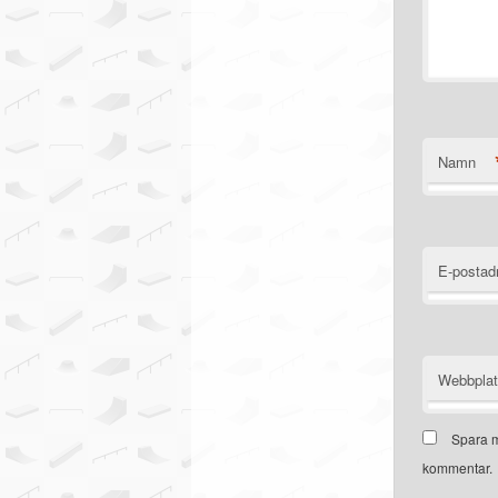
Namn
E-postad
Webbpla
Spara m
kommentar.