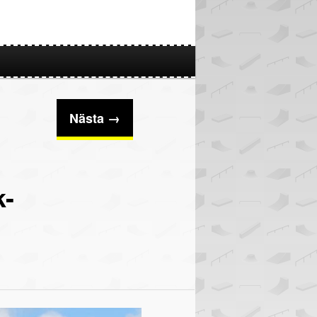
Nästa →
k-