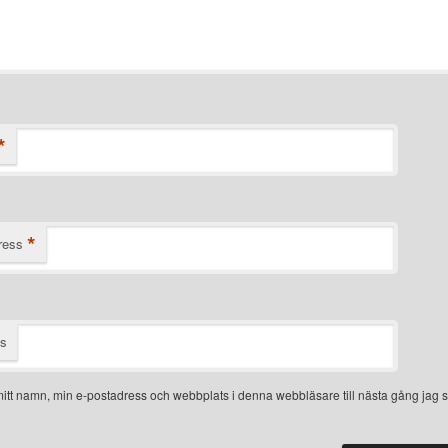
*
*
ress
ts
itt namn, min e-postadress och webbplats i denna webbläsare till nästa gång jag s