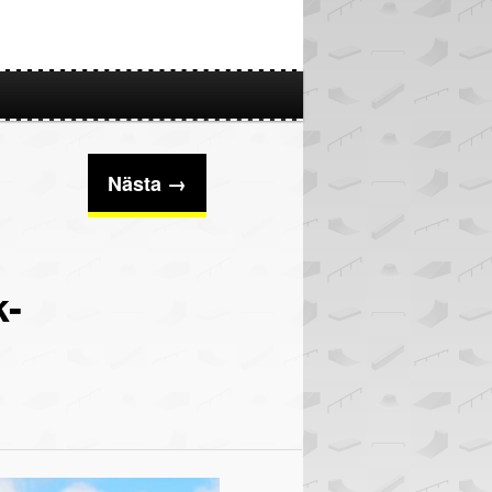
Nästa →
k-