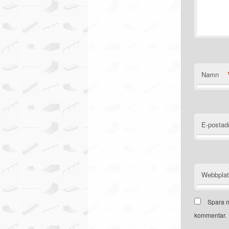
Namn
E-postad
Webbpla
Spara m
kommentar.