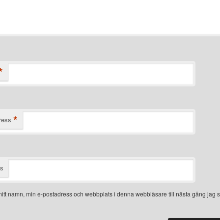
*
*
ress
ts
itt namn, min e-postadress och webbplats i denna webbläsare till nästa gång jag s