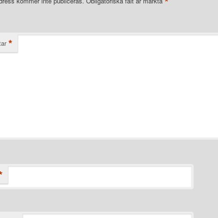
*
dress kommer inte publiceras.
Obligatoriska fält är märkta
*
ar
*