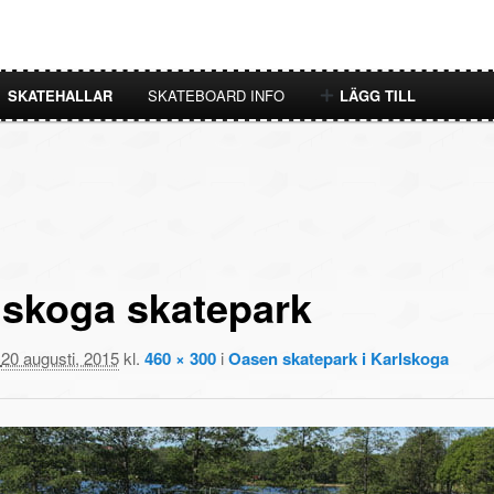
SKATEHALLAR
SKATEBOARD INFO
LÄGG TILL
lskoga skatepark
t
20 augusti, 2015
kl.
460 × 300
i
Oasen skatepark i Karlskoga