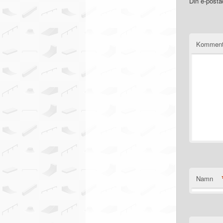
Din e-posta
Komment
Namn