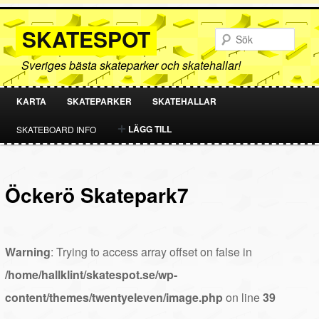
SKATESPOT
Sök
Sveriges bästa skateparker och skatehallar!
KARTA
SKATEPARKER
SKATEHALLAR
HOPPA
HOPPA
LÄGG TILL
SKATEBOARD INFO
TILL
TILL
PRIMÄRT
SEKUNDÄRT
Öckerö Skatepark7
INNEHÅLL
INNEHÅLL
Warning
: Trying to access array offset on false in
/home/hallklint/skatespot.se/wp-
content/themes/twentyeleven/image.php
on line
39