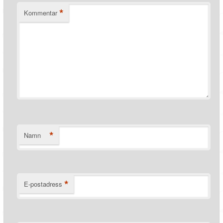
*
Kommentar
*
Namn
*
E-postadress