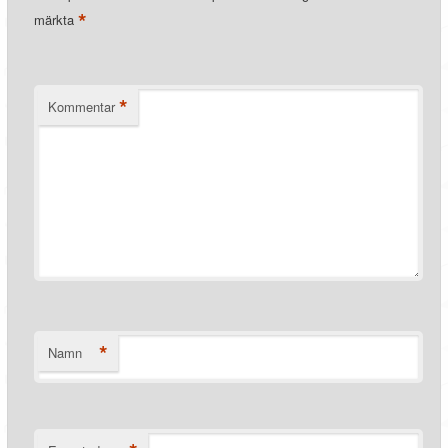
*
märkta
*
Kommentar
*
Namn