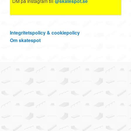
DM på Instagram till
@skatespot.se
Integritetspolicy & cookiepolicy
Om skatespot