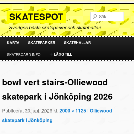
SKATESPOT
Sök
Sveriges bästa skateparker och skatehallar!
KARTA
SKATEPARKER
SKATEHALLAR
HOPPA
HOPPA
LÄGG TILL
SKATEBOARD INFO
TILL
TILL
PRIMÄRT
SEKUNDÄRT
bowl vert stairs-Olliewood
INNEHÅLL
INNEHÅLL
skatepark i Jönköping 2026
Publicerat
30 juni, 2026
kl.
2000 × 1125
i
Olliewood
skatepark i Jönköping