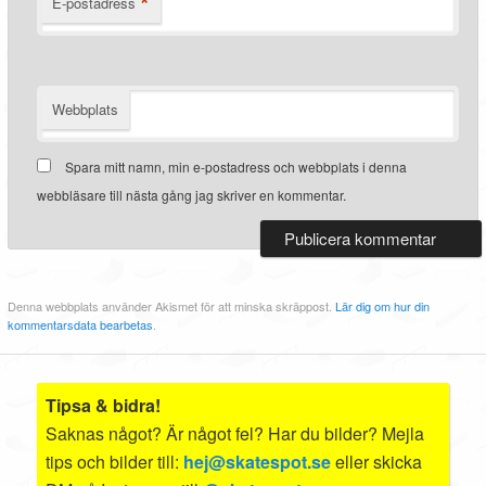
*
E-postadress
Webbplats
Spara mitt namn, min e-postadress och webbplats i denna
webbläsare till nästa gång jag skriver en kommentar.
Denna webbplats använder Akismet för att minska skräppost.
Lär dig om hur din
kommentarsdata bearbetas
.
Tipsa & bidra!
Saknas något? Är något fel? Har du bilder? Mejla
tips och bilder till:
hej@skatespot.se
eller skicka