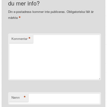
du mer info?
Din e-postadress kommer inte publiceras.
Obligatoriska fält är
*
märkta
*
Kommentar
*
Namn