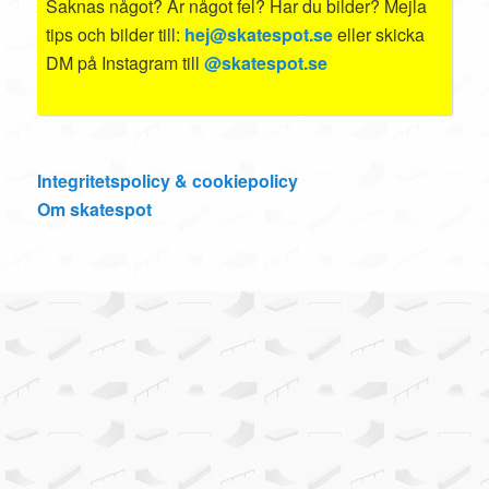
Saknas något? Är något fel? Har du bilder? Mejla
tips och bilder till:
hej@skatespot.se
eller skicka
DM på Instagram till
@skatespot.se
Integritetspolicy & cookiepolicy
Om skatespot