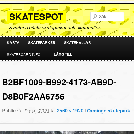
SKATESPOT
Sök
Sveriges bästa skateparker och skatehallar!
KARTA
SKATEPARKER
SKATEHALLAR
HOPPA
HOPPA
LÄGG TILL
SKATEBOARD INFO
TILL
TILL
PRIMÄRT
SEKUNDÄRT
B2BF1009-B992-4173-AB9D-
INNEHÅLL
INNEHÅLL
D8B0F2AA6756
Publicerat
9 maj, 2021
kl.
2560 × 1920
i
Orminge skatepark