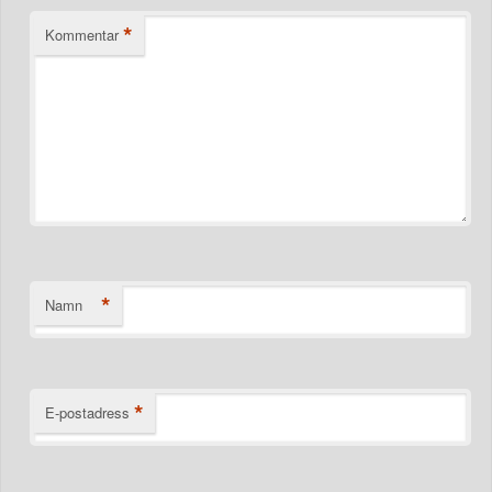
*
Kommentar
*
Namn
*
E-postadress