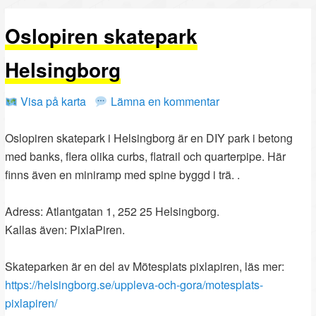
PRIMÄRT
SEKUNDÄRT
Oslopiren skatepark
INNEHÅLL
INNEHÅLL
Helsingborg
Visa på karta
Lämna en kommentar
Oslopiren skatepark i Helsingborg är en DIY park i betong
med banks, flera olika curbs, flatrail och quarterpipe. Här
finns även en miniramp med spine byggd i trä. .
Adress: Atlantgatan 1, 252 25 Helsingborg.
Kallas även: PixlaPiren.
Skateparken är en del av Mötesplats pixlapiren, läs mer:
https://helsingborg.se/uppleva-och-gora/motesplats-
pixlapiren/