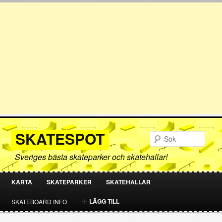
SKATESPOT
Sök
Sveriges bästa skateparker och skatehallar!
KARTA
SKATEPARKER
SKATEHALLAR
HOPPA
HOPPA
LÄGG TILL
SKATEBOARD INFO
TILL
TILL