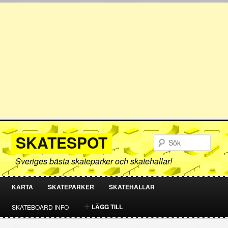
SKATESPOT
Sök
Sveriges bästa skateparker och skatehallar!
KARTA
SKATEPARKER
SKATEHALLAR
HOPPA
HOPPA
LÄGG TILL
SKATEBOARD INFO
TILL
TILL