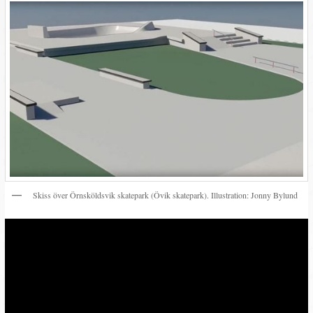
Skiss över Örnsköldsvik skatepark (Övik skatepark). Illustration: Jonny Bylund