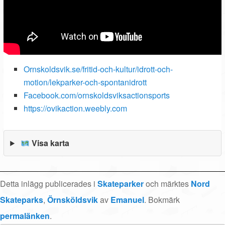
Ornskoldsvik.se/fritid-och-kultur/idrott-och-
motion/lekparker-och-spontanidrott
Facebook.com/ornskoldsviksactionsports
https://ovikaction.weebly.com
Visa karta
Detta inlägg publicerades i
Skateparker
och märktes
Nord
Skateparks
,
Örnsköldsvik
av
Emanuel
. Bokmärk
permalänken
.