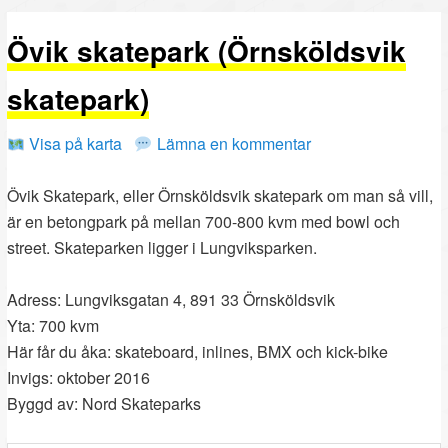
PRIMÄRT
SEKUNDÄRT
Övik skatepark (Örnsköldsvik
INNEHÅLL
INNEHÅLL
skatepark)
Visa på karta
Lämna en kommentar
Övik Skatepark, eller Örnsköldsvik skatepark om man så vill,
är en betongpark på mellan 700-800 kvm med bowl och
street. Skateparken ligger i Lungviksparken.
Adress: Lungviksgatan 4, 891 33 Örnsköldsvik
Yta: 700 kvm
Här får du åka: skateboard, inlines, BMX och kick-bike
Invigs: oktober 2016
Byggd av: Nord Skateparks