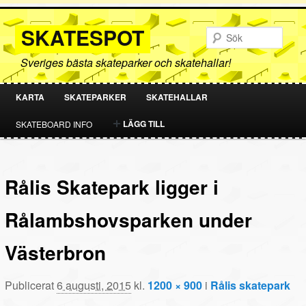
SKATESPOT
Sök
Sveriges bästa skateparker och skatehallar!
KARTA
SKATEPARKER
SKATEHALLAR
HOPPA
HOPPA
LÄGG TILL
SKATEBOARD INFO
TILL
TILL
PRIMÄRT
SEKUNDÄRT
Rålis Skatepark ligger i
INNEHÅLL
INNEHÅLL
Rålambshovsparken under
Västerbron
Publicerat
6 augusti, 2015
kl.
1200 × 900
i
Rålis skatepark