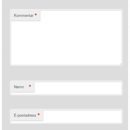
*
Kommentar
*
Namn
*
E-postadress