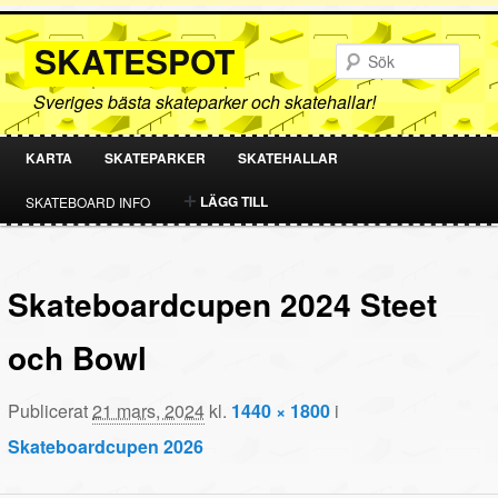
SKATESPOT
Sök
Sveriges bästa skateparker och skatehallar!
KARTA
SKATEPARKER
SKATEHALLAR
HOPPA
HOPPA
LÄGG TILL
SKATEBOARD INFO
TILL
TILL
PRIMÄRT
SEKUNDÄRT
Skateboardcupen 2024 Steet
INNEHÅLL
INNEHÅLL
och Bowl
Publicerat
21 mars, 2024
kl.
1440 × 1800
i
Skateboardcupen 2026