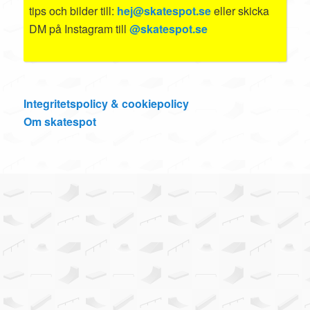
tips och bilder till:
hej@skatespot.se
eller skicka
DM på Instagram till
@skatespot.se
Integritetspolicy & cookiepolicy
Om skatespot