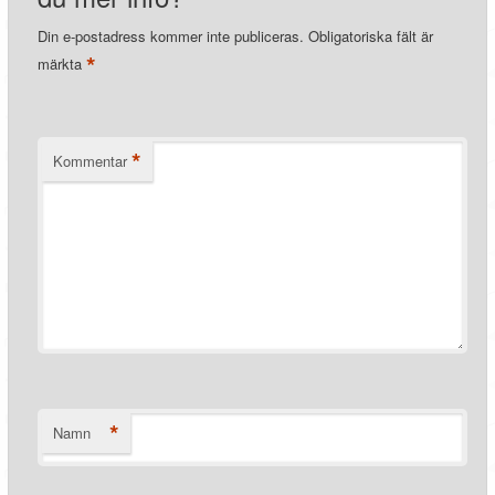
Din e-postadress kommer inte publiceras.
Obligatoriska fält är
*
märkta
*
Kommentar
*
Namn