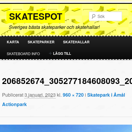
SKATESPOT
Sök
Sveriges bästa skateparker och skatehallar!
KARTA
SKATEPARKER
SKATEHALLAR
HOPPA
HOPPA
LÄGG TILL
SKATEBOARD INFO
TILL
TILL
PRIMÄRT
SEKUNDÄRT
206852674_305277184608093_2
INNEHÅLL
INNEHÅLL
Publicerat
3 januari, 2023
kl.
960 × 720
i
Skatepark i Åmål
Actionpark