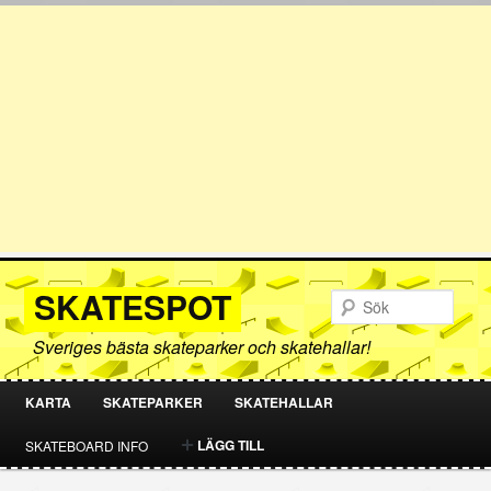
SKATESPOT
Sök
Sveriges bästa skateparker och skatehallar!
KARTA
SKATEPARKER
SKATEHALLAR
HOPPA
HOPPA
LÄGG TILL
SKATEBOARD INFO
TILL
TILL