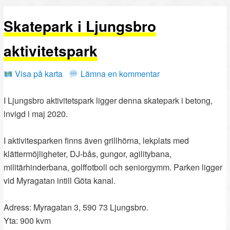
PRIMÄRT
SEKUNDÄRT
Skatepark i Ljungsbro
INNEHÅLL
INNEHÅLL
aktivitetspark
Visa på karta
Lämna en kommentar
I Ljungsbro aktivitetspark ligger denna skatepark i betong,
invigd i maj 2020.
I aktivitesparken finns även grillhörna, lekplats med
klättermöjligheter, DJ-bås, gungor, agilitybana,
militärhinderbana, golffotboll och seniorgymm. Parken ligger
vid Myragatan intill Göta kanal.
Adress: Myragatan 3, 590 73 Ljungsbro.
Yta: 900 kvm