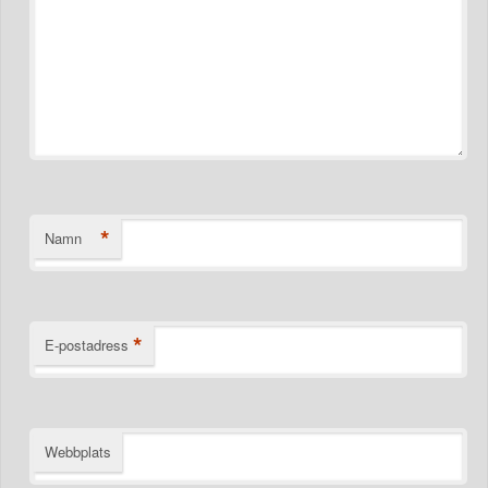
*
Namn
*
E-postadress
Webbplats