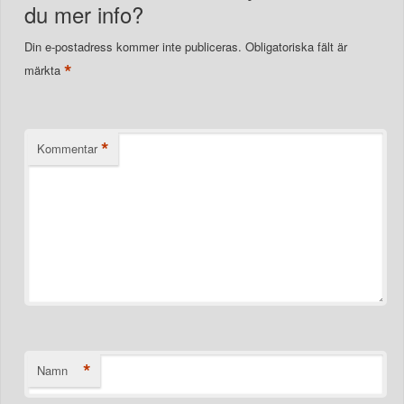
du mer info?
Din e-postadress kommer inte publiceras.
Obligatoriska fält är
*
märkta
*
Kommentar
*
Namn