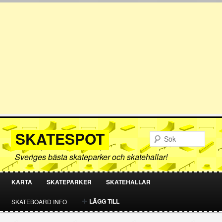
SKATESPOT
Sök
Sveriges bästa skateparker och skatehallar!
KARTA
SKATEPARKER
SKATEHALLAR
HOPPA
HOPPA
LÄGG TILL
SKATEBOARD INFO
TILL
TILL