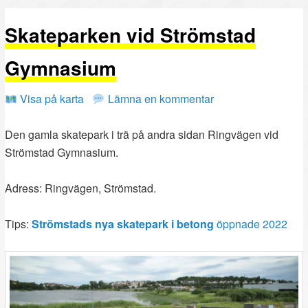
PRIMÄRT
SEKUNDÄRT
Skateparken vid Strömstad
INNEHÅLL
INNEHÅLL
Gymnasium
Visa på karta
Lämna en kommentar
Den gamla skatepark i trä på andra sidan Ringvägen vid
Strömstad Gymnasium.
Adress: Ringvägen, Strömstad.
Tips:
Strömstads nya skatepark i betong
öppnade 2022