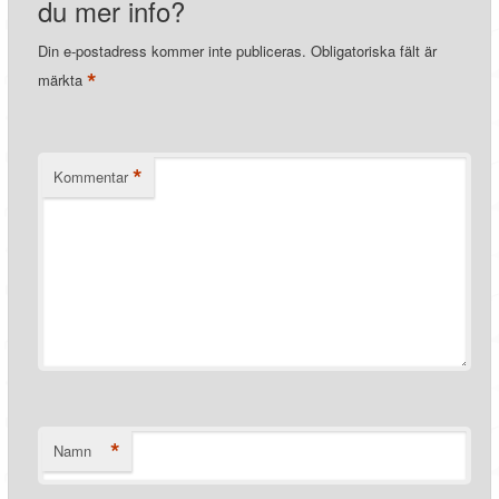
du mer info?
Din e-postadress kommer inte publiceras.
Obligatoriska fält är
*
märkta
*
Kommentar
*
Namn