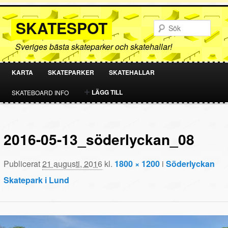
SKATESPOT
Sök
Sveriges bästa skateparker och skatehallar!
KARTA
SKATEPARKER
SKATEHALLAR
HOPPA
HOPPA
LÄGG TILL
SKATEBOARD INFO
TILL
TILL
PRIMÄRT
SEKUNDÄRT
2016-05-13_söderlyckan_08
INNEHÅLL
INNEHÅLL
Publicerat
21 augusti, 2016
kl.
1800 × 1200
i
Söderlyckan
Skatepark i Lund