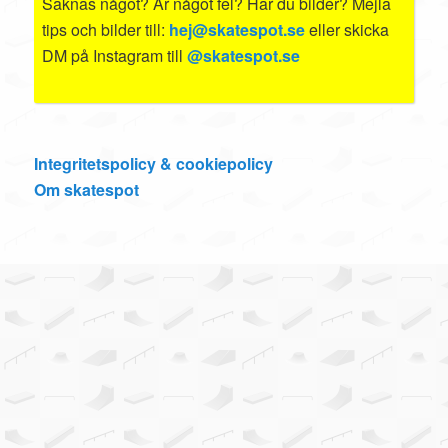
Saknas något? Är något fel? Har du bilder? Mejla
tips och bilder till:
hej@skatespot.se
eller skicka
DM på Instagram till
@skatespot.se
Integritetspolicy & cookiepolicy
Om skatespot