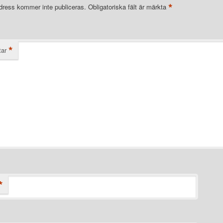
*
dress kommer inte publiceras.
Obligatoriska fält är märkta
*
ar
*