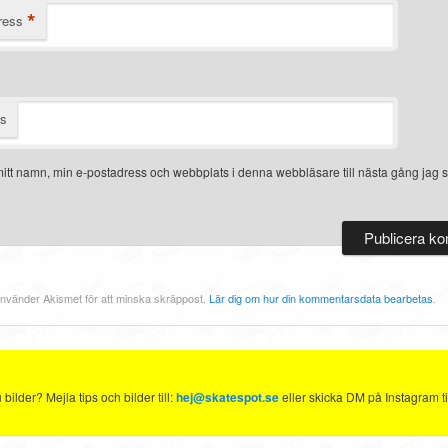
*
ress
ts
itt namn, min e-postadress och webbplats i denna webbläsare till nästa gång jag s
nvänder Akismet för att minska skräppost.
Lär dig om hur din kommentarsdata bearbetas
.
ilder? Mejla tips och bilder till:
hej@skatespot.se
eller skicka DM på Instagram ti