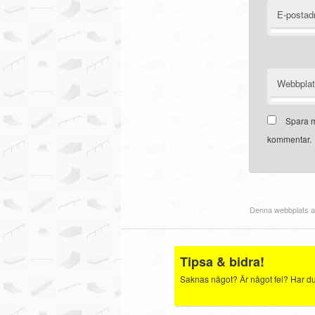
E-postad
Webbpla
Spara m
kommentar.
Denna webbplats a
Tipsa & bidra!
Saknas något? Är något fel? Har du b