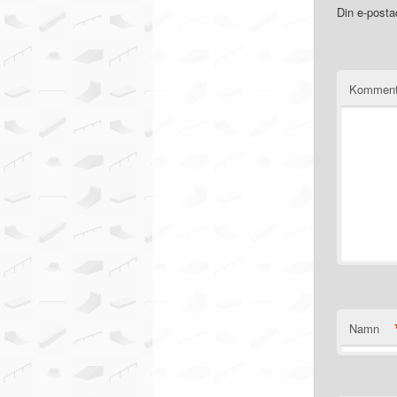
Din e-posta
Komment
Namn