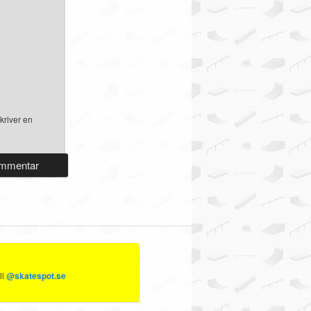
kriver en
ll
@skatespot.se