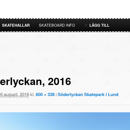
SKATEHALLAR
SKATEBOARD INFO
LÄGG TILL
derlyckan, 2016
t
6 augusti, 2016
kl.
600 × 338
i
Söderlyckan Skatepark i Lund