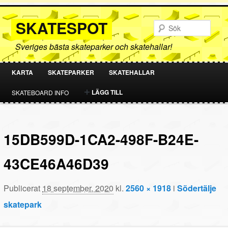
SKATESPOT
Sök
Sveriges bästa skateparker och skatehallar!
KARTA
SKATEPARKER
SKATEHALLAR
HOPPA
HOPPA
LÄGG TILL
SKATEBOARD INFO
TILL
TILL
PRIMÄRT
SEKUNDÄRT
15DB599D-1CA2-498F-B24E-
INNEHÅLL
INNEHÅLL
43CE46A46D39
Publicerat
18 september, 2020
kl.
2560 × 1918
i
Södertälje
skatepark