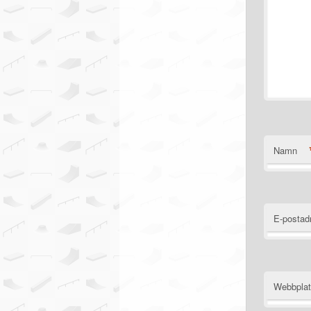
Namn
E-postad
Webbpla