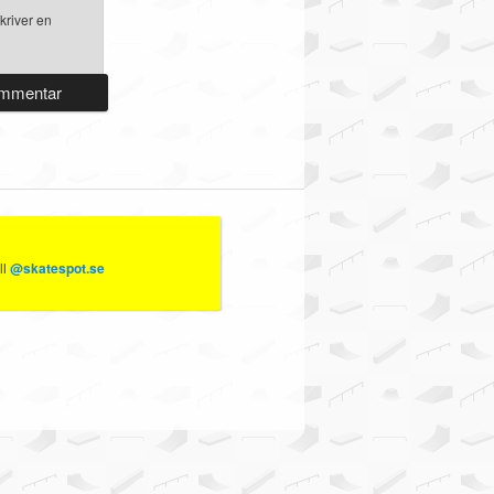
kriver en
ll
@skatespot.se