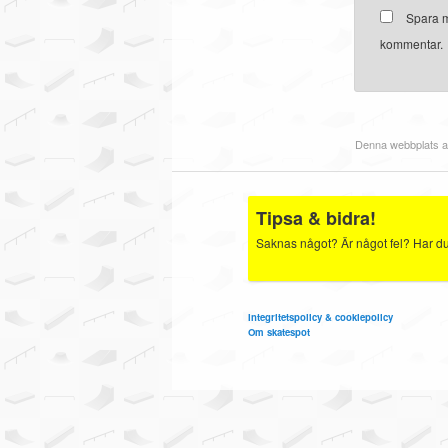
Spara m
kommentar.
Denna webbplats a
Tipsa & bidra!
Saknas något? Är något fel? Har du b
Integritetspolicy & cookiepolicy
Om skatespot