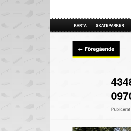
KARTA
SKATEPARKER
HOPPA
HOPPA
TILL
TILL
Bildnavigering
← Föregående
PRIMÄRT
SEKUNDÄRT
INNEHÅLL
INNEHÅLL
434
097
Publicera