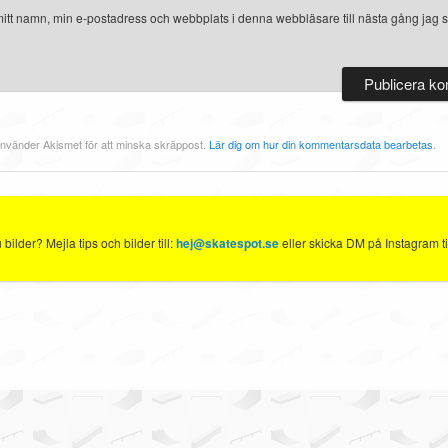
itt namn, min e-postadress och webbplats i denna webbläsare till nästa gång jag s
nvänder Akismet för att minska skräppost.
Lär dig om hur din kommentarsdata bearbetas
.
ilder? Mejla tips och bilder till:
hej@skatespot.se
eller skicka DM på Instagram ti