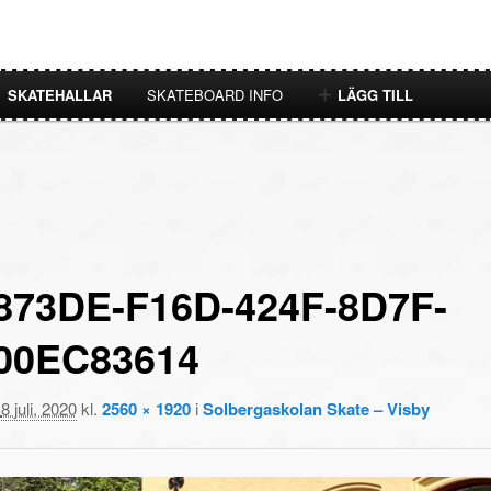
SKATEHALLAR
SKATEBOARD INFO
LÄGG TILL
873DE-F16D-424F-8D7F-
00EC83614
t
8 juli, 2020
kl.
2560 × 1920
i
Solbergaskolan Skate – Visby