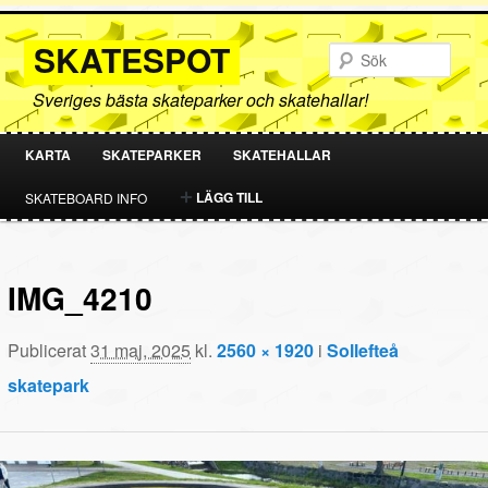
SKATESPOT
Sök
Sveriges bästa skateparker och skatehallar!
KARTA
SKATEPARKER
SKATEHALLAR
HOPPA
HOPPA
LÄGG TILL
SKATEBOARD INFO
TILL
TILL
PRIMÄRT
SEKUNDÄRT
IMG_4210
INNEHÅLL
INNEHÅLL
Publicerat
31 maj, 2025
kl.
2560 × 1920
i
Sollefteå
skatepark