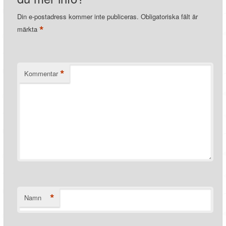
Din e-postadress kommer inte publiceras.
Obligatoriska fält är
*
märkta
*
Kommentar
*
Namn