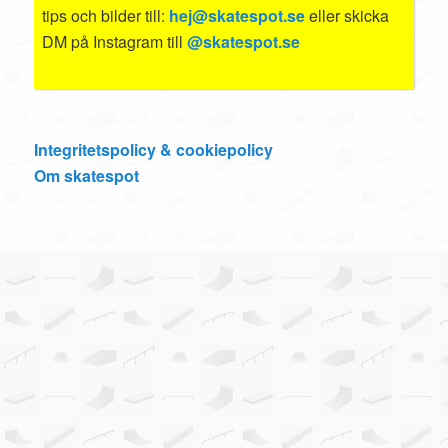
tips och bilder till:
hej@skatespot.se
eller skicka
DM på Instagram till
@skatespot.se
Integritetspolicy & cookiepolicy
Om skatespot