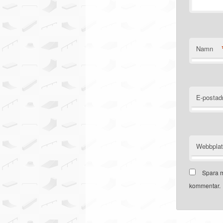
Namn
E-postad
Webbpla
Spara m
kommentar.