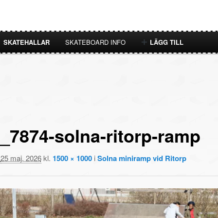
SKATEHALLAR
SKATEBOARD INFO
LÄGG TILL
_7874-solna-ritorp-ramp
t
25 maj, 2026
kl.
1500 × 1000
i
Solna miniramp vid Ritorp