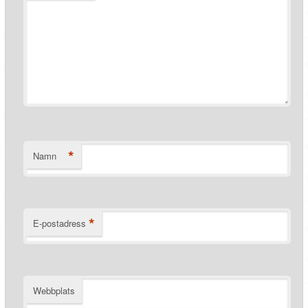
*
Namn
*
E-postadress
Webbplats