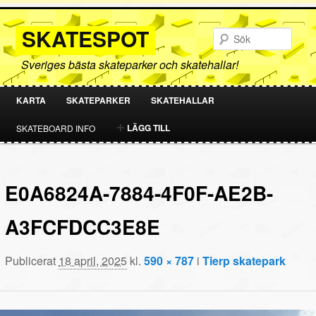
SKATESPOT
Sök
Sveriges bästa skateparker och skatehallar!
KARTA
SKATEPARKER
SKATEHALLAR
HOPPA
HOPPA
LÄGG TILL
SKATEBOARD INFO
TILL
TILL
PRIMÄRT
SEKUNDÄRT
E0A6824A-7884-4F0F-AE2B-
INNEHÅLL
INNEHÅLL
A3FCFDCC3E8E
Publicerat
18 april, 2025
kl.
590 × 787
i
Tierp skatepark