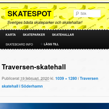
SKATESPOT
Sök
Sveriges bästa skateparker och skatehallar!
KARTA
SKATEPARKER
SKATEHALLAR
HOPPA
HOPPA
LÄGG TILL
SKATEBOARD INFO
TILL
TILL
PRIMÄRT
SEKUNDÄRT
Traversen-skatehall
INNEHÅLL
INNEHÅLL
Publicerat
19 februari, 2020
kl.
1039 × 1280
i
Traversen
skatehall i Söderhamn