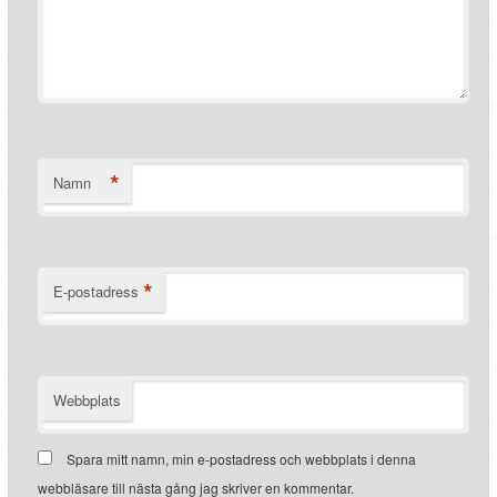
*
Namn
*
E-postadress
Webbplats
Spara mitt namn, min e-postadress och webbplats i denna
webbläsare till nästa gång jag skriver en kommentar.