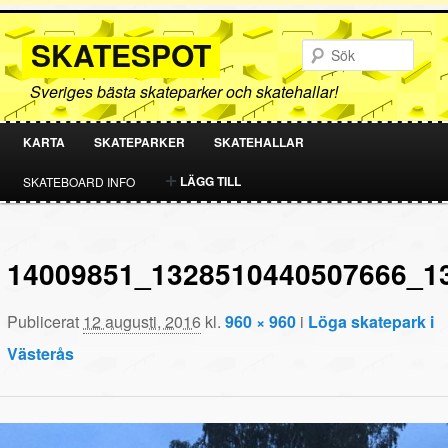
SKATESPOT
Sök
Sveriges bästa skateparker och skatehallar!
KARTA
SKATEPARKER
SKATEHALLAR
HOPPA
HOPPA
LÄGG TILL
SKATEBOARD INFO
TILL
TILL
PRIMÄRT
SEKUNDÄRT
14009851_1328510440507666_1
INNEHÅLL
INNEHÅLL
Publicerat
12 augusti, 2016
kl.
960 × 960
i
Löga skatepark i
Västerås