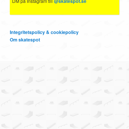
DM på Instagram till
@skatespot.se
Integritetspolicy & cookiepolicy
Om skatespot