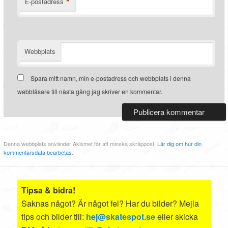
*
E-postadress
Webbplats
Spara mitt namn, min e-postadress och webbplats i denna
webbläsare till nästa gång jag skriver en kommentar.
Denna webbplats använder Akismet för att minska skräppost.
Lär dig om hur din
kommentarsdata bearbetas
.
Tipsa & bidra!
Saknas något? Är något fel? Har du bilder? Mejla
tips och bilder till:
hej@skatespot.se
eller skicka