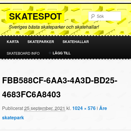
SKATESPOT
Sök
Sveriges bästa skateparker och skatehallar!
KARTA
SKATEPARKER
SKATEHALLAR
HOPPA
HOPPA
LÄGG TILL
SKATEBOARD INFO
TILL
TILL
PRIMÄRT
SEKUNDÄRT
FBB588CF-6AA3-4A3D-BD25-
INNEHÅLL
INNEHÅLL
4683FC6A8403
Publicerat
25 september, 2021
kl.
1024 × 576
i
Åre
skatepark