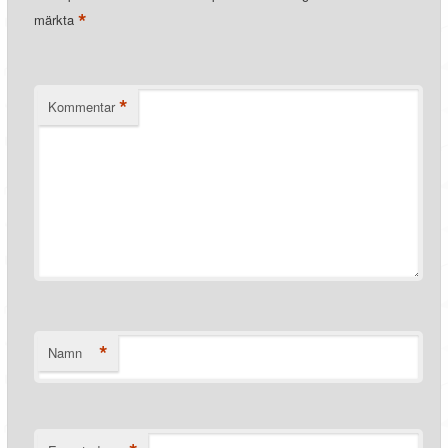
*
märkta
*
Kommentar
*
Namn