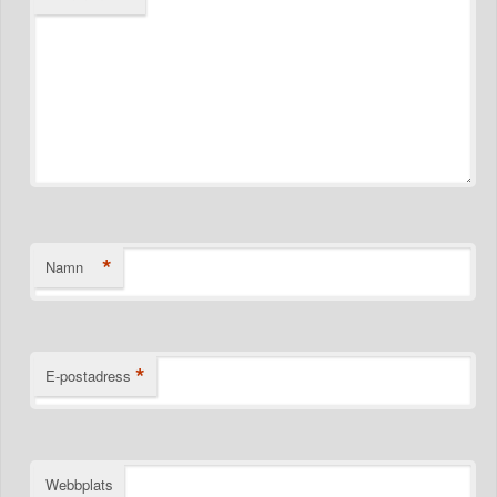
*
Namn
*
E-postadress
Webbplats