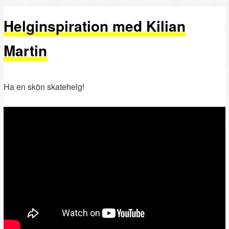
PRIMÄRT
SEKUNDÄRT
Helginspiration med Kilian
INNEHÅLL
INNEHÅLL
Martin
Ha en skön skatehelg!