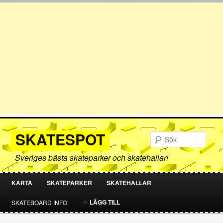
SKATESPOT
Sök
Sveriges bästa skateparker och skatehallar!
KARTA
SKATEPARKER
SKATEHALLAR
HOPPA
HOPPA
LÄGG TILL
SKATEBOARD INFO
TILL
TILL