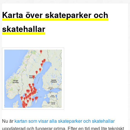
PRIMÄRT
SEKUNDÄRT
Karta över skateparker och
INNEHÅLL
INNEHÅLL
skatehallar
Nu är
kartan som visar alla skateparker och skatehallar
uppdaterad och fungerar prima. Efter en tid med lite tekniskt