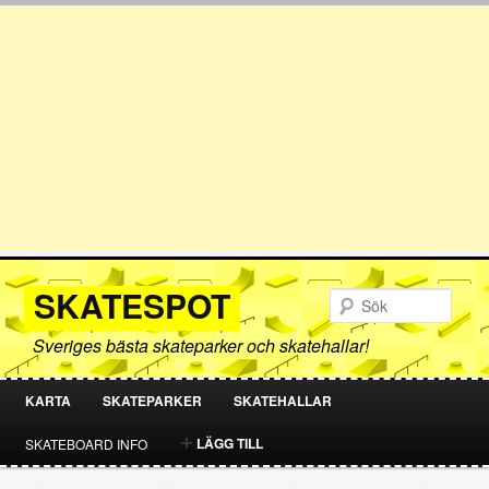
SKATESPOT
Sök
Sveriges bästa skateparker och skatehallar!
KARTA
SKATEPARKER
SKATEHALLAR
HOPPA
HOPPA
LÄGG TILL
SKATEBOARD INFO
TILL
TILL