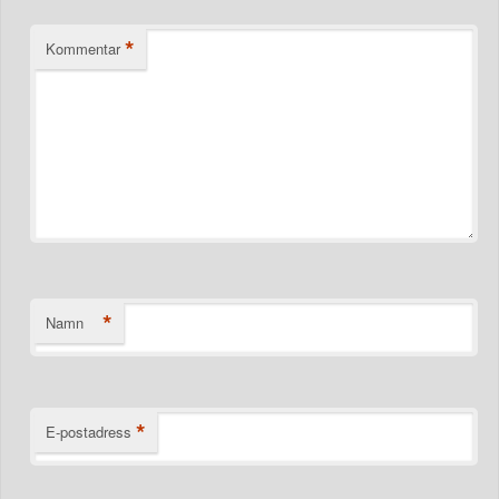
*
Kommentar
*
Namn
*
E-postadress