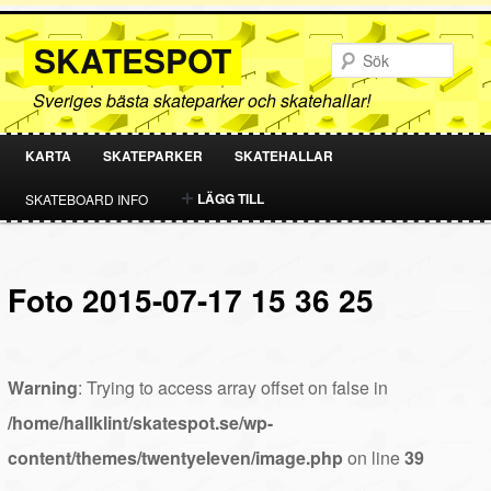
SKATESPOT
Sök
Sveriges bästa skateparker och skatehallar!
KARTA
SKATEPARKER
SKATEHALLAR
HOPPA
HOPPA
LÄGG TILL
SKATEBOARD INFO
TILL
TILL
PRIMÄRT
SEKUNDÄRT
Foto 2015-07-17 15 36 25
INNEHÅLL
INNEHÅLL
Warning
: Trying to access array offset on false in
/home/hallklint/skatespot.se/wp-
content/themes/twentyeleven/image.php
on line
39