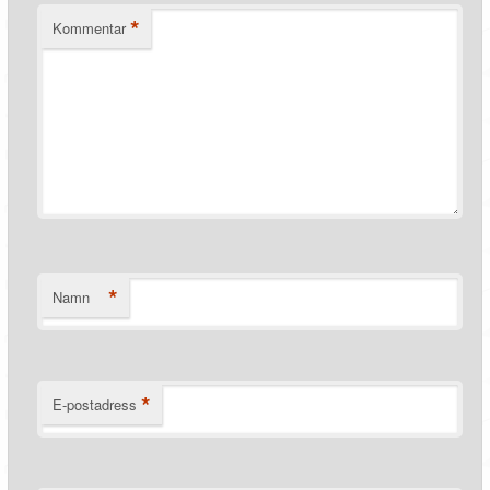
*
Kommentar
*
Namn
*
E-postadress