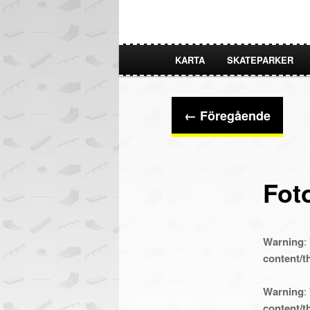
KARTA
SKATEPARKER
HOPPA
HOPPA
TILL
TILL
Bildnavigering
← Föregående
PRIMÄRT
SEKUNDÄRT
INNEHÅLL
INNEHÅLL
Fot
Warning
:
content/
Warning
:
content/