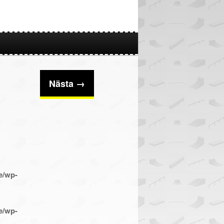
Nästa →
e/wp-
e/wp-