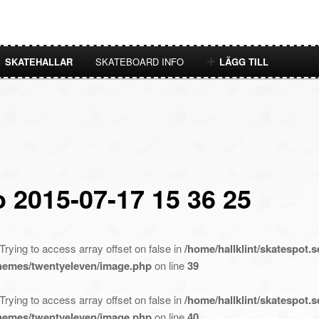
SKATEHALLAR
SKATEBOARD INFO
LÄGG TILL
o 2015-07-17 15 36 25
 Trying to access array offset on false in
/home/hallklint/skatespot.s
themes/twentyeleven/image.php
on line
39
 Trying to access array offset on false in
/home/hallklint/skatespot.s
themes/twentyeleven/image.php
on line
40