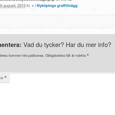
t
6 augusti, 2015
kl.
×
i
Nyköpings graffitivägg
Vad du tycker? Har du mer info?
entera:
*
dress kommer inte publiceras.
Obligatoriska fält är märkta
*
ar