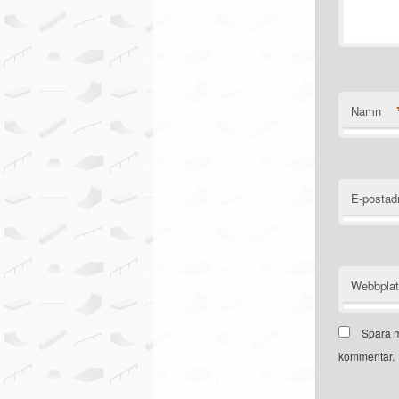
Namn
E-postad
Webbpla
Spara m
kommentar.