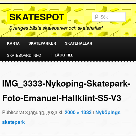
SKATESPOT
Sök
Sveriges bästa skateparker och skatehallar!
KARTA
SKATEPARKER
SKATEHALLAR
HOPPA
HOPPA
LÄGG TILL
SKATEBOARD INFO
TILL
TILL
PRIMÄRT
SEKUNDÄRT
IMG_3333-Nykoping-Skatepark-
INNEHÅLL
INNEHÅLL
Foto-Emanuel-Hallklint-S5-V3
Publicerat
3 januari, 2023
kl.
2000 × 1333
i
Nyköpings
skatepark