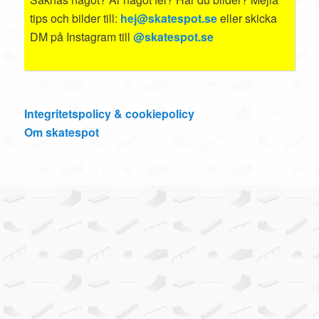
tips och bilder till:
hej@skatespot.se
eller skicka
DM på Instagram till
@skatespot.se
Integritetspolicy & cookiepolicy
Om skatespot