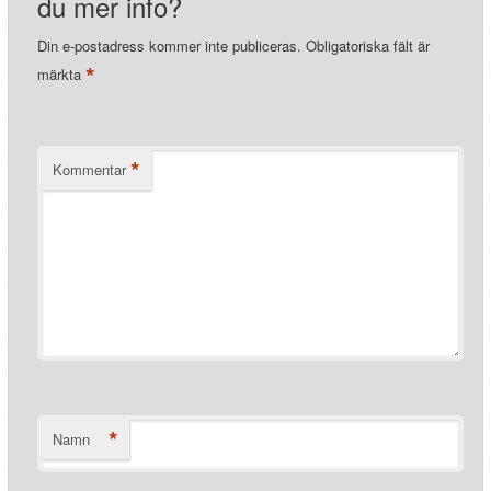
du mer info?
Din e-postadress kommer inte publiceras.
Obligatoriska fält är
*
märkta
*
Kommentar
*
Namn