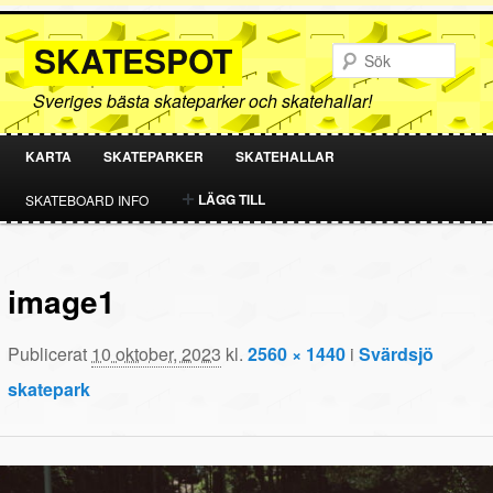
SKATESPOT
Sök
Sveriges bästa skateparker och skatehallar!
KARTA
SKATEPARKER
SKATEHALLAR
HOPPA
HOPPA
LÄGG TILL
SKATEBOARD INFO
TILL
TILL
PRIMÄRT
SEKUNDÄRT
image1
INNEHÅLL
INNEHÅLL
Publicerat
10 oktober, 2023
kl.
2560 × 1440
i
Svärdsjö
skatepark