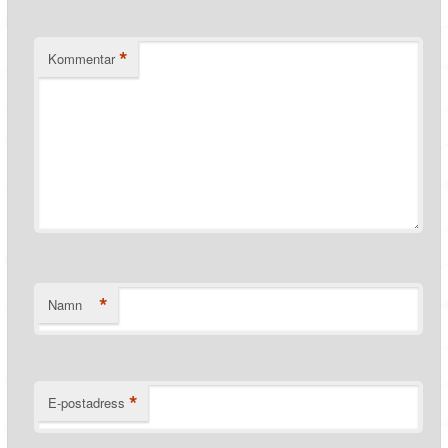
*
Kommentar
*
Namn
*
E-postadress