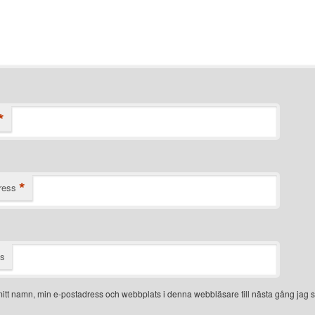
*
*
ress
ts
itt namn, min e-postadress och webbplats i denna webbläsare till nästa gång jag s