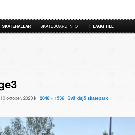
SKATEHALLAR
SKATEBOARD INFO
LÄGG TILL
ge3
t
10 oktober, 2023
kl.
2048 × 1536
i
Svärdsjö skatepark