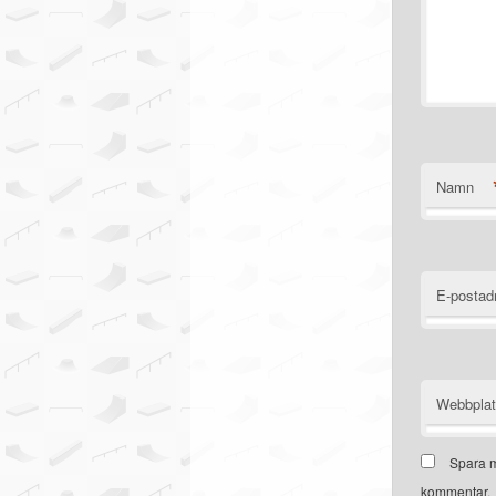
Namn
E-postad
Webbpla
Spara m
kommentar.