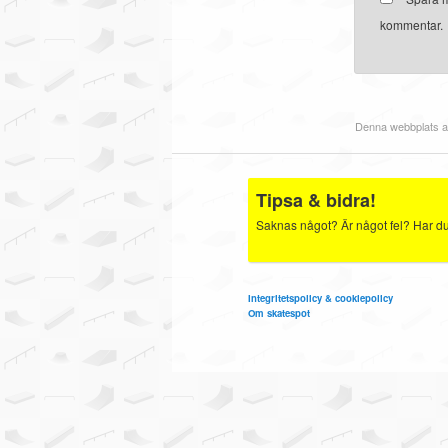
kommentar.
Denna webbplats a
Tipsa & bidra!
Saknas något? Är något fel? Har du b
Integritetspolicy & cookiepolicy
Om skatespot