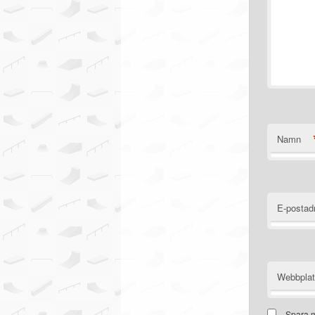
Namn
E-postad
Webbpla
Spara m