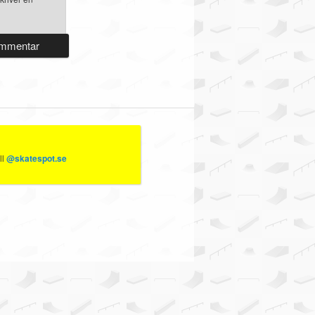
ll
@skatespot.se