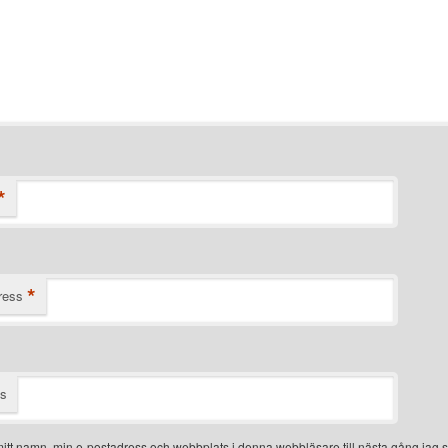
*
*
ress
ts
itt namn, min e-postadress och webbplats i denna webbläsare till nästa gång jag s