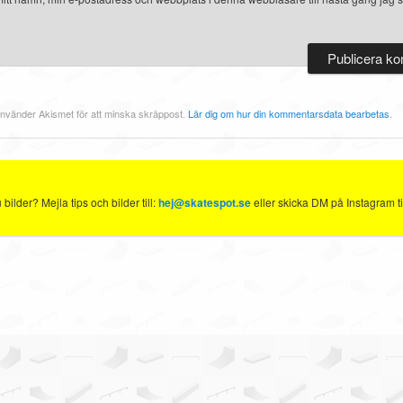
nvänder Akismet för att minska skräppost.
Lär dig om hur din kommentarsdata bearbetas
.
ilder? Mejla tips och bilder till:
hej@skatespot.se
eller skicka DM på Instagram ti