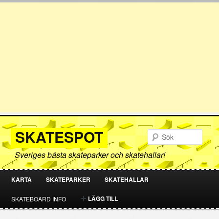
SKATESPOT
Sök
Sveriges bästa skateparker och skatehallar!
KARTA
SKATEPARKER
SKATEHALLAR
HOPPA
HOPPA
LÄGG TILL
SKATEBOARD INFO
TILL
TILL