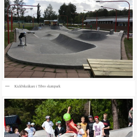
Kickbikeåkare i Tibro skatepark