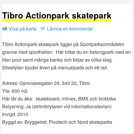
PRIMÄRT
SEKUNDÄRT
Tibro Actionpark skatepark
INNEHÅLL
INNEHÅLL
Visa på karta
Lämna en kommentar
Tibro Actionpark skatepark ligger på Sportparksområdetm
granne med sporthallen. Här hittar du en betongpark med en
liten pool samt många banks och böjar av olika slag.
Streetytan bjuder även på manualpads och ett rail.
Adress: Gymnasiegatan 29, 543 32, Tibro
Yta: 600 m2
Här får du åka: skateboard, inlines, BMX och kickbike
Belysning: Ja (strömbrytaren vid informationstavlan)
Invigd: 2010
Byggd av: Bryggeriet, Pivotech och Nord skateparks