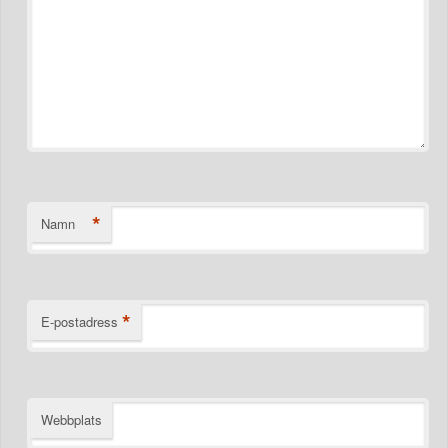
*
Namn
*
E-postadress
Webbplats