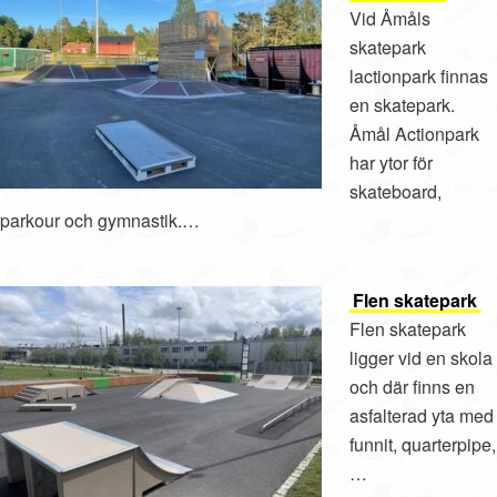
Vid Åmåls
skatepark
lactionpark finnas
en skatepark.
Åmål Actionpark
har ytor för
skateboard,
parkour och gymnastik.…
Flen skatepark
Flen skatepark
ligger vid en skola
och där finns en
asfalterad yta med
funnit, quarterpipe,
…