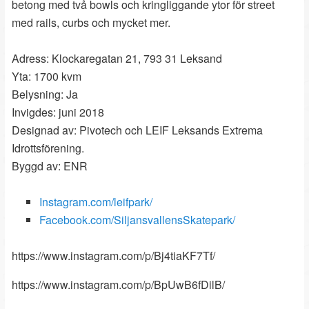
betong med två bowls och kringliggande ytor för street
med rails, curbs och mycket mer.
Adress: Klockaregatan 21, 793 31 Leksand
Yta: 1700 kvm
Belysning: Ja
Invigdes: juni 2018
Designad av: Pivotech och LEIF Leksands Extrema
Idrottsförening.
Byggd av: ENR
Instagram.com/leifpark/
Facebook.com/SiljansvallensSkatepark/
https://www.instagram.com/p/Bj4tiaKF7Tf/
https://www.instagram.com/p/BpUwB6fDilB/