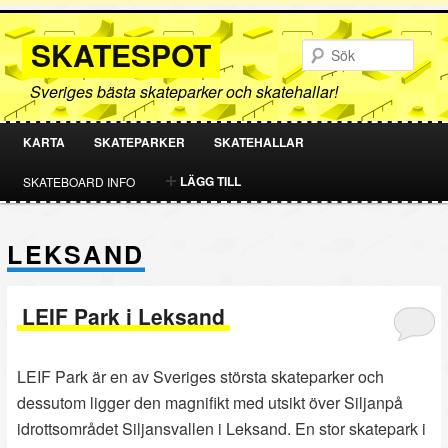
SKATESPOT
Sök
Sveriges bästa skateparker och skatehallar!
KARTA
SKATEPARKER
SKATEHALLAR
HOPPA
HOPPA
LÄGG TILL
SKATEBOARD INFO
TILL
TILL
LEKSAND
PRIMÄRT
SEKUNDÄRT
INNEHÅLL
INNEHÅLL
LEIF Park i Leksand
LEIF Park är en av Sveriges största skateparker och
dessutom ligger den magnifikt med utsikt över Siljanpå
idrottsområdet Siljansvallen i Leksand. En stor skatepark i