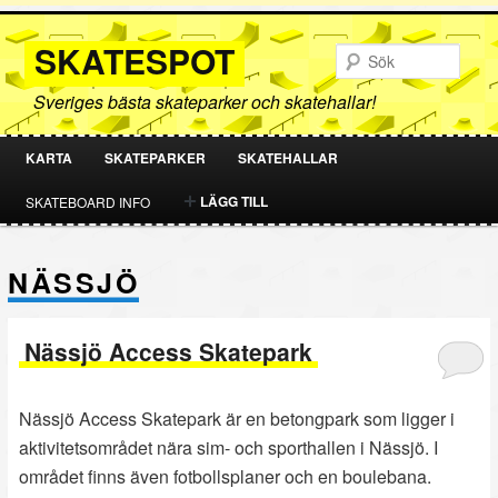
SKATESPOT
Sök
Sveriges bästa skateparker och skatehallar!
KARTA
SKATEPARKER
SKATEHALLAR
HOPPA
HOPPA
LÄGG TILL
SKATEBOARD INFO
TILL
TILL
NÄSSJÖ
PRIMÄRT
SEKUNDÄRT
INNEHÅLL
INNEHÅLL
Nässjö Access Skatepark
Nässjö Access Skatepark är en betongpark som ligger i
aktivitetsområdet nära sim- och sporthallen i Nässjö. I
området finns även fotbollsplaner och en boulebana.