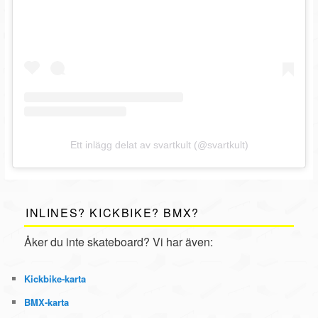
Ett inlägg delat av svartkult (@svartkult)
INLINES? KICKBIKE? BMX?
Åker du inte skateboard? Vi har även:
Kickbike
-karta
BMX
-karta